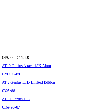
Ver todas
Siux
Nox
117
raquetes
Classificação média
80
Faixa de preço
€49.90
—
€449.99
AT10 Genius Attack 18K Alum
€289.95
•
88
AT.2 Genius LTD Limited Edition
€325
•
88
AT10 Genius 18K
€169.90
•
87