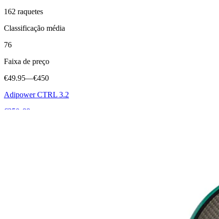
162
raquetes
Classificação média
76
Faixa de preço
€49.95
—
€450
Adipower CTRL 3.2
€350
•
89
Metalbone 3.4 HRD+
€209.90
•
89
Adipower Multiweight CTRL 3.3
€400
•
88
Ver todas
Adidas