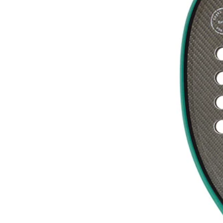
Bullpadel
162
raquetes
Classificação média
78
Faixa de preço
€46.95
—
€369
Hack 04 Paquito Navarro
€204.95
•
88
Hack 03 FIP Paquito Navarro
€149.95
•
88
Hack 03
€129
•
88
Ver todas
Bullpadel