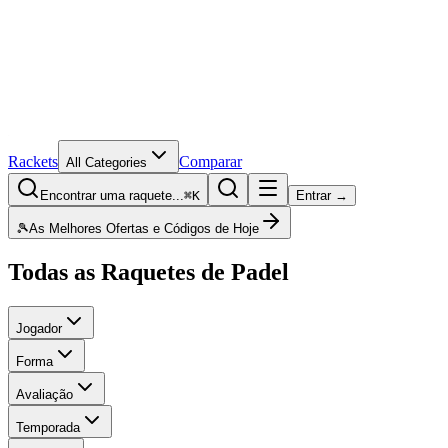
Rackets
Comparar
All Categories
Encontrar uma raquete...
⌘K
Entrar →
🎾
As Melhores Ofertas e Códigos de Hoje
Todas as Raquetes de Padel
Jogador
Forma
Avaliação
Temporada