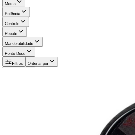
Marca
Potência
Controle
Rebote
Manobrabilidade
Ponto Doce
Filtros
Ordenar por
Ordenar por
89
€350
Adidas
/
2023
Adipower CTRL 3.2
PWR
87
CTL