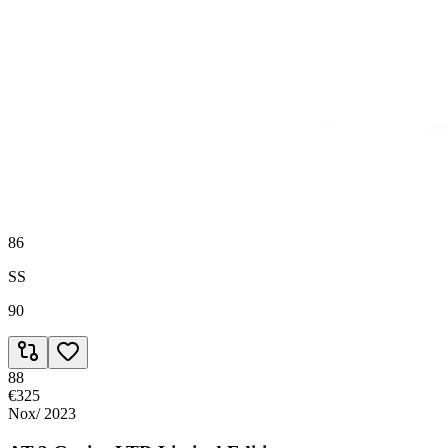
PWR
86
CTL
92
RBD
84
MAN
86
SS
90
88
€325
Nox
/
2023