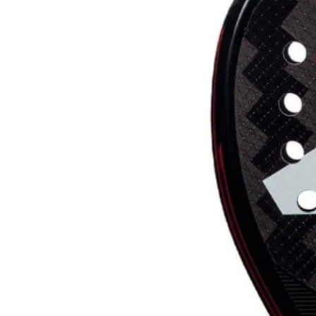
100
RBD
75
MAN
86
SS
91
89
€209.90
Adidas
/
2025
Metalbone 3.4 HRD+
PWR