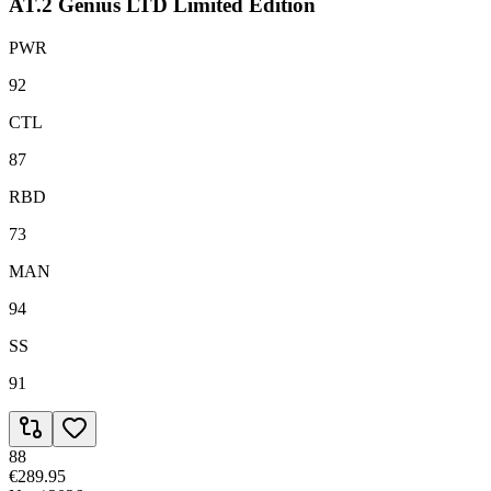
AT.2 Genius LTD Limited Edition
PWR
92
CTL
87
RBD
73
MAN
94
SS
91
88
€289.95